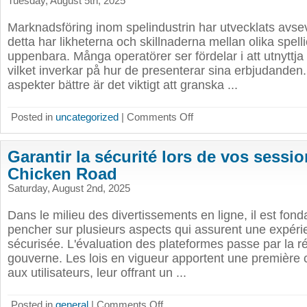
Tuesday, August 5th, 2025
på
krav
och
Marknadsföring inom spelindustrin har utvecklats avsev
fördelar
detta har likheterna och skillnaderna mellan olika spellic
uppenbara. Många operatörer ser fördelar i att utnyttja 
vilket inverkar på hur de presenterar sina erbjudanden.
aspekter bättre är det viktigt att granska ...
on
Posted in
uncategorized
|
Comments Off
Jämförelse
av
MGA
casinon
Garantir la sécurité lors de vos sessio
och
svenska
casinon
Chicken Road
för
optimala
Saturday, August 2nd, 2025
spelupplevelser
Dans le milieu des divertissements en ligne, il est fon
pencher sur plusieurs aspects qui assurent une expérie
sécurisée. L'évaluation des plateformes passe par la ré
gouverne. Les lois en vigueur apportent une première 
aux utilisateurs, leur offrant un ...
on
Posted in
general
|
Comments Off