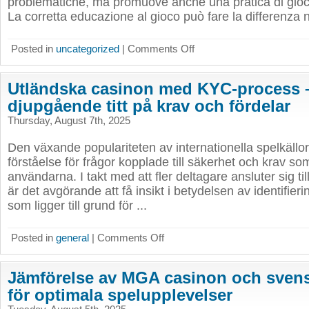
problematiche, ma promuove anche una pratica di gioc
La corretta educazione al gioco può fare la differenza ne
on
Posted in
uncategorized
|
Comments Off
Strategie
sicure
per
un’esperienza
Utländska casinon med KYC-process 
di
gioco
responsabile
djupgående titt på krav och fördelar
e
consapevole
Thursday, August 7th, 2025
Den växande populariteten av internationella spelkällo
förståelse för frågor kopplade till säkerhet och krav som
användarna. I takt med att fler deltagare ansluter sig ti
är det avgörande att få insikt i betydelsen av identifie
som ligger till grund för ...
on
Posted in
general
|
Comments Off
Utländska
casinon
med
KYC-
Jämförelse av MGA casinon och sven
process
–
En
för optimala spelupplevelser
djupgående
titt